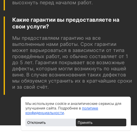
высохнуть перед началом работ.
Какие гарантии вы предоставляете на
свои услуги?
Мы предоставляем гарантию на все
выполненные нами работы. Срок гарантии
может варьироваться в зависимости от типа
проведённых работ, но обычно составляет от 1
до 5 лет. Гарантия покрывает все возможные
дефекты, которые могли возникнуть по нашей
вине. В случае возникновения таких дефектов
мы обязуемся устранить их в кратчайшие сроки
и за свой счёт.
Мы используем cookie и аналитические сервисы для
улучшения сайта. Подробнее в
политике
конфиденциальности
.
Отклонить
Принять