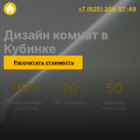
+7 (925) 208-97-49
Дизайн комнат в
Кубинке
Рассчитать стоимость
150
+
20
50
Выполненных
Лет на рынке
Опытных
проектов
мастеров