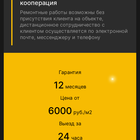
кооперация
Ремонтные работы возможны без
присутствия клиента на объекте,
дистанционное сотрудничество с
клиентом осуществляется по электронной
почте, мессенджеру и телефону
Гарантия
12
месяцев
Цена от
6000
руб./м2
Выезд за
24
часа