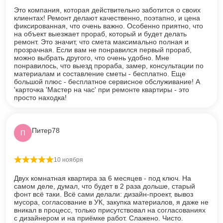
Это компания, которая действительно заботится о своих
клиентах! Ремонт делают качественно, поэтапно, и цена
фиксированная, что очень важно. Особенно приятно, что
на объект выезжает прораб, который и будет делать
ремонт. Это значит, что смета максимально полная и
прозрачная. Если вам не понравился первый прораб,
можно выбрать другого, что очень удобно. Мне
понравилось, что выезд прораба, замер, консультации по
материалам и составление сметы - бесплатно. Еще
большой плюс - бесплатное сервисное обслуживание! А
'карточка 'Мастер на час' при ремонте квартиры - это
просто находка!
Питер78
П
10 ноября
Оценка
5
из 5
Двух комнатная квартира за 6 месяцев - под ключ. На
самом деле, думал, что будет в 2 раза дольше, старый
фонт всё таки. Всё сами делали: дизайн-проект, вывоз
мусора, согласование в УК, закупка материалов, я даже не
вникал в процесс, только присутствовал на согласованиях
с дизайнером и на приёмке работ. Слажено. Чисто.