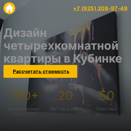
+7 (925) 208-97-49
Дизайн
четырехкомнатной
квартиры в Кубинке
Рассчитать стоимость
150
+
20
50
Выполненных
Лет на рынке
Опытных
проектов
мастеров