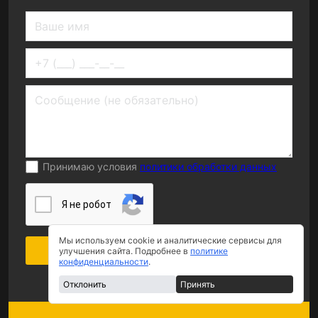
Принимаю условия
политики обработки данных
Я нe poбoт
Мы используем cookie и аналитические сервисы для
Оставить заявку
улучшения сайта. Подробнее в
политике
конфиденциальности
.
Отклонить
Принять