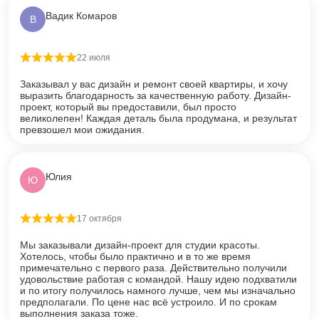
Вадик Комаров
В
22 июля
Оценка
5
из 5
Заказывал у вас дизайн и ремонт своей квартиры, и хочу
выразить благодарность за качественную работу. Дизайн-
проект, который вы предоставили, был просто
великолепен! Каждая деталь была продумана, и результат
превзошел мои ожидания.
Юлия
Ю
17 октября
Оценка
5
из 5
Мы заказывали дизайн-проект для студии красоты.
Хотелось, чтобы было практично и в то же время
примечательно с первого раза. Действительно получили
удовольствие работая с командой. Нашу идею подхватили
и по итогу получилось намного лучше, чем мы изначально
предполагали. По цене нас всё устроило. И по срокам
выполнения заказа тоже.