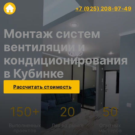
+7 (925) 208-97-49
Mонтаж систем
вентиляции и
кондиционирования
в Кубинке
Рассчитать стоимость
150
+
20
50
Выполненных
Лет на рынке
Опытных
проектов
мастеров