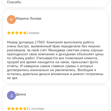
Спасибо.
Марина Лосева
М
2 января
Оценка
5
из 5
Номер договора 17563. Компания выполнила работу
очень быстро, выявленный брак переделали без лишних
разговоров, за свой счёт. Менеджер сметчик очень хорошо
преподносит свою компанию и доходчиво объясняет цены
по объёму работ. Учитываются все пожелания клиента,
прораб всё время находится на связи, присылает фото
отчёты. И наверное самое главное суммы о которых
договорились изначально не увеличились. Вообщем я
осталась довольна деньги вложенные в ремонт потрачены
не зря.
Диана
Д
21 сентября
Оценка
5
из 5