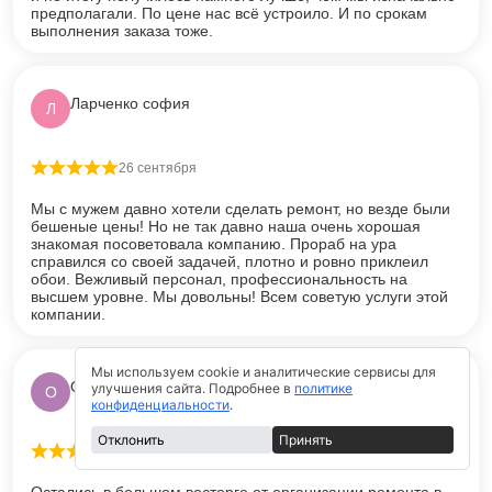
предполагали. По цене нас всё устроило. И по срокам
выполнения заказа тоже.
Ларченко софия
Л
26 сентября
Оценка
5
из 5
Мы с мужем давно хотели сделать ремонт, но везде были
бешеные цены! Но не так давно наша очень хорошая
знакомая посоветовала компанию. Прораб на ура
справился со своей задачей, плотно и ровно приклеил
обои. Вежливый персонал, профессиональность на
высшем уровне. Мы довольны! Всем советую услуги этой
компании.
Мы используем cookie и аналитические сервисы для
Ольга Млаверина
улучшения сайта. Подробнее в
политике
О
конфиденциальности
.
Отклонить
Принять
2 января
Оценка
5
из 5