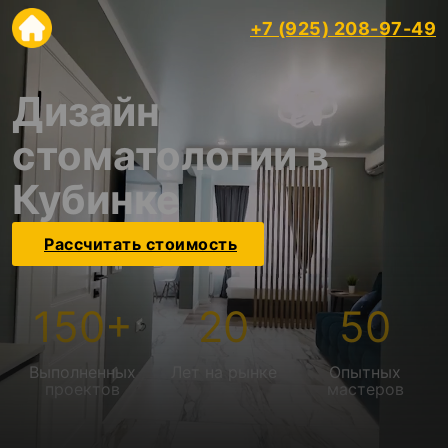
+7 (925) 208-97-49
Дизайн
стоматологии в
Кубинке
Рассчитать стоимость
150
+
20
50
Выполненных
Лет на рынке
Опытных
проектов
мастеров