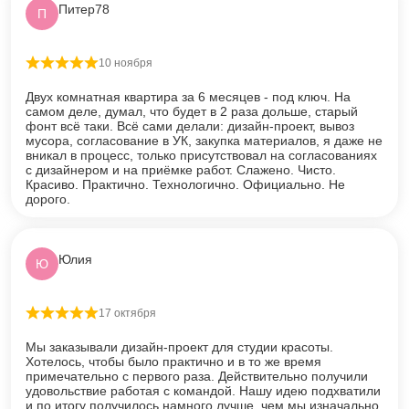
Питер78
П
10 ноября
Оценка
5
из 5
Двух комнатная квартира за 6 месяцев - под ключ. На
самом деле, думал, что будет в 2 раза дольше, старый
фонт всё таки. Всё сами делали: дизайн-проект, вывоз
мусора, согласование в УК, закупка материалов, я даже не
вникал в процесс, только присутствовал на согласованиях
с дизайнером и на приёмке работ. Слажено. Чисто.
Красиво. Практично. Технологично. Официально. Не
дорого.
Юлия
Ю
17 октября
Оценка
5
из 5
Мы заказывали дизайн-проект для студии красоты.
Хотелось, чтобы было практично и в то же время
примечательно с первого раза. Действительно получили
удовольствие работая с командой. Нашу идею подхватили
и по итогу получилось намного лучше, чем мы изначально