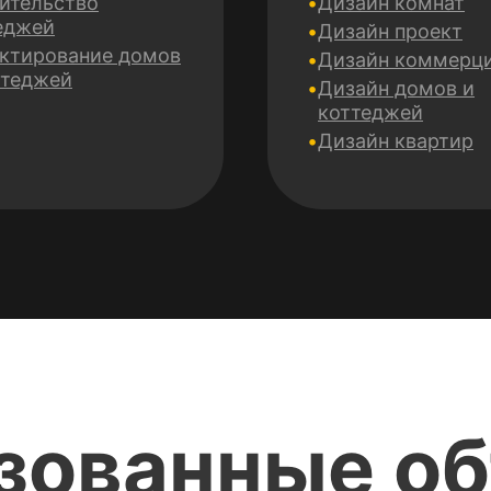
ительство
Дизайн комнат
еджей
Дизайн проект
ктирование домов
Дизайн коммерц
ттеджей
Дизайн домов и
коттеджей
Дизайн квартир
зованные о