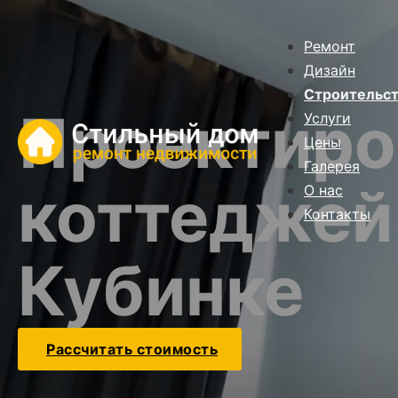
Ремонт
Дизайн
Строительс
Проектиро
Услуги
Цены
Галерея
коттеджей
О нас
Контакты
Кубинке
Рассчитать стоимость