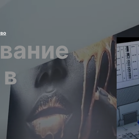
тво
вание
 в