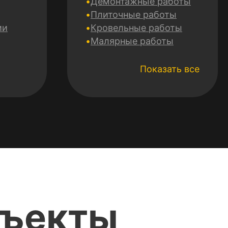
Демонтажные работы
Плиточные работы
ии
Кровельные работы
Малярные работы
Электромонтажные
работы
Показать все
Сантехнические работы
Монтаж гипсокартона
Утепление фасадов
Монтаж систем
отопления
Mонтаж систем
вентиляции и
кондиционирования
Укладка и заливка
полов
бъекты
Ремонт и отделка
потолка
Авторский надзор