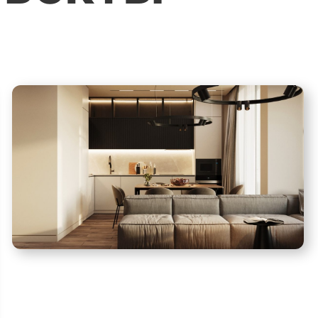
квартир
Приемка квартир от
застройщика
Согласование
перепланировки
квартир
Поклейка обоев
Штукатурные работы
Отделочные работы
Подбор и заказ
материалов