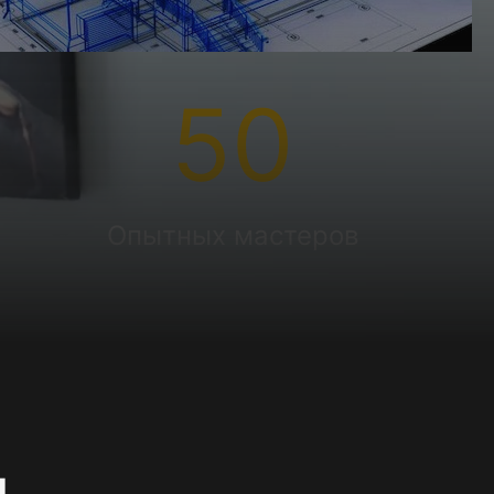
50
Опытных мастеров
и