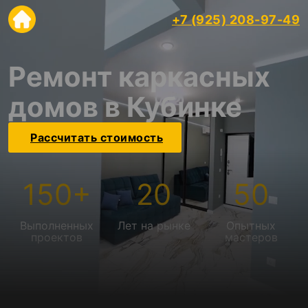
+7 (925) 208-97-49
Ремонт каркасных
домов в Кубинке
Рассчитать стоимость
150
+
20
50
Выполненных
Лет на рынке
Опытных
проектов
мастеров