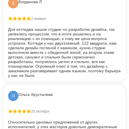
Богданова Л
Б
2 января
Оценка
5
из 5
Для коттеджа нашли студию по разработке дизайна, так
увлеклись процессом, что в итоге решились и на
реализацию с их помощью, к тому же цена вопроса
устроила. Коттедж у нас двухэтажный, 122 квадрата, нам
сделали дизайн гостиной с камином, кухню-студию
выполнили вместе с обеденной зоной, на втором этаже
детская, санузел и спальня были гармонично
разработаны, получилось уютно и стильно, все как
планировали. Огромный плюс в том, что дизайнер с
заказчиком разговаривает одним языком, поэтому барьера
у нас не было
Ольга Хрусталева
О
25 октября
Оценка
5
из 5
Относительно ценовых предложений от других
исполнителей, у этих мастеров довольно демократичные