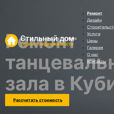
Ремонт
Дизайн
Строительст
Ремонт
Услуги
Цены
Галерея
танцеваль
О нас
Контакты
зала в Куб
Рассчитать стоимость