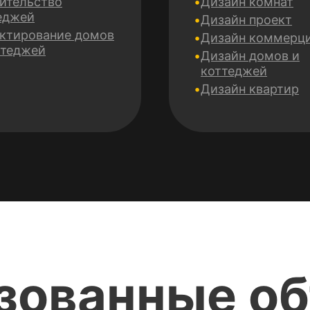
ительство
Дизайн комнат
еджей
Дизайн проект
ктирование домов
Дизайн коммерц
ттеджей
Дизайн домов и
коттеджей
Дизайн квартир
зованные о