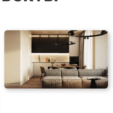
квартир
Приемка квартир от
застройщика
Согласование
перепланировки
квартир
Поклейка обоев
Штукатурные работы
Отделочные работы
Подбор и заказ
материалов