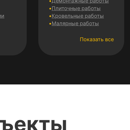
Демонтажные работы
Плиточные работы
ии
Кровельные работы
Малярные работы
Электромонтажные
работы
Показать все
Сантехнические работы
Монтаж гипсокартона
Утепление фасадов
Монтаж систем
отопления
Mонтаж систем
вентиляции и
кондиционирования
Укладка и заливка
полов
бъекты
Ремонт и отделка
потолка
Авторский надзор