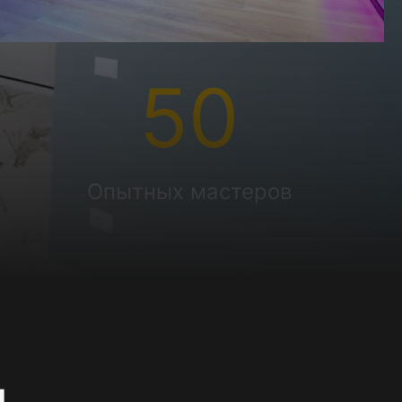
50
Опытных мастеров
и