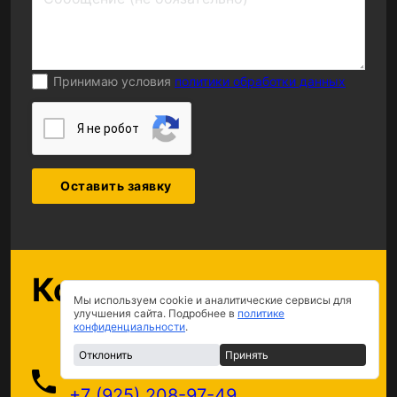
Принимаю условия
политики обработки данных
Я нe poбoт
Оставить заявку
Контакты
Мы используем cookie и аналитические сервисы для
улучшения сайта. Подробнее в
политике
конфиденциальности
.
Отклонить
Принять
+7 (925) 208-97-49