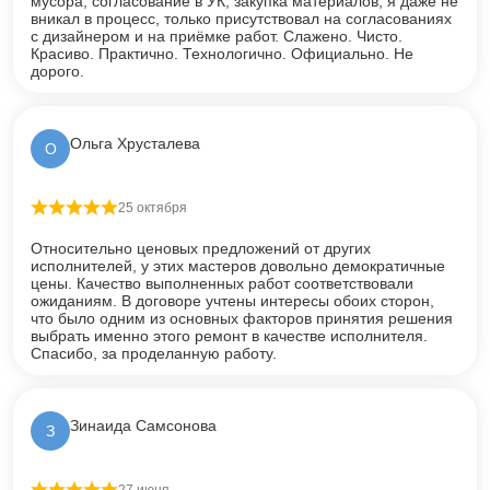
мусора, согласование в УК, закупка материалов, я даже не
вникал в процесс, только присутствовал на согласованиях
с дизайнером и на приёмке работ. Слажено. Чисто.
Красиво. Практично. Технологично. Официально. Не
дорого.
Ольга Хрусталева
О
25 октября
Оценка
5
из 5
Относительно ценовых предложений от других
исполнителей, у этих мастеров довольно демократичные
цены. Качество выполненных работ соответствовали
ожиданиям. В договоре учтены интересы обоих сторон,
что было одним из основных факторов принятия решения
выбрать именно этого ремонт в качестве исполнителя.
Спасибо, за проделанную работу.
Зинаида Самсонова
З
27 июня